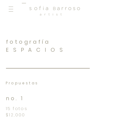
fotografía
E S P A C I O S
Propuestas
no. 1
15 fotos
$12,000